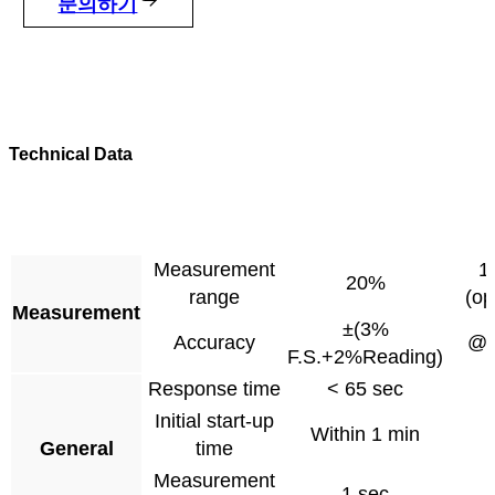
문의하기
Technical Data
Measurement
1
20%
range
(op
Measurement
±(3%
Accuracy
@
F.S.+2%Reading)
Response time
< 65 sec
Initial start-up
Within 1 min
General
time
Measurement
1 sec