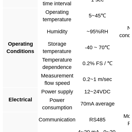
time interval
Operating
5~45℃
temperature
N
Humidity
~95%RH
cond
Operating
Storage
-40 ~ 70℃
Conditions
temperature
Temperature
0.2% FS / ℃
dependence
Measurement
0.2~1 m/sec
flow speed
Power supply
12~24VDC
Electrical
Power
70mA average
consumption
Mo
Communication
RS485
R