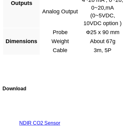
4~20 mA , 0~20,
Outputs
0~20,mA
Analog Output
(0~5VDC,
10VDC option )
Probe
Φ25 x 90 mm
Dimensions
Weight
About 67g
Cable
3m, 5P
Download
NDIR CO2 Sensor